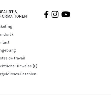
NFAHRT &
NFORMATIONEN
cketing
andort
ntact
mgebung
stes de travail
chtliche Hinweise [F]
rgeldloses Bezahlen