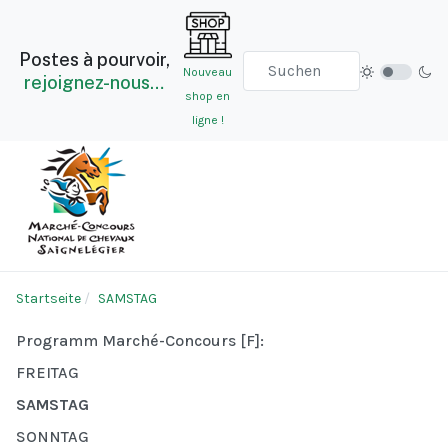
Postes à pourvoir,
Nouveau
rejoignez-nous…
shop en
ligne !
Startseite
SAMSTAG
Programm Marché-Concours [F]:
FREITAG
SAMSTAG
SONNTAG