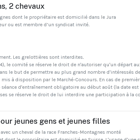
ns, 2 chevaux
nes dont le propriétaire est domicilié dans le Jura
eur ou est membre d’un syndicat invité.
ent. Les grelottières sont interdites.
), le comité se réserve le droit de n'autoriser qu'un départ au
ans le but de permettre au plus grand nombre d'intéressés de
s mis à disposition par le Marché-Concours. En cas de première
ne séance d'entraînement obligatoire au début août (la date e
ses se réserve le droit de lui interdire une participation à la c
r jeunes gens et jeunes filles
 avec un cheval de la race Franches-Montagnes monté
e et dont le propriétaire est domicilié en Suisse. L'usage d'