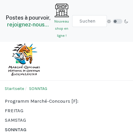
Postes à pourvoir,
Nouveau
rejoignez-nous…
shop en
ligne !
Startseite
SONNTAG
Programm Marché-Concours [F]:
FREITAG
SAMSTAG
SONNTAG