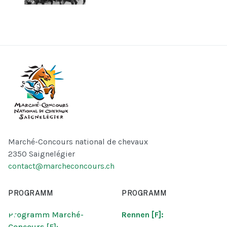
Marché-Concours national de chevaux
2350 Saignelégier
contact@marcheconcours.ch
PROGRAMM
PROGRAMM
♿
Programm Marché-
Rennen [F]:
Concours [F]: