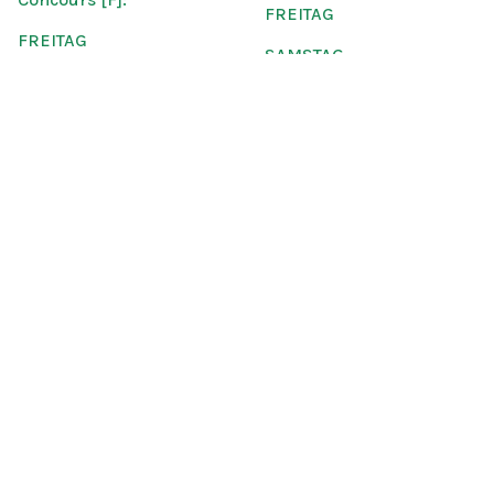
FREITAG
FREITAG
SAMSTAG
SAMSTAG
SONNTAG
SONNTAG
ANFAHRT &
INFORMATIONEN
Ticketing
Standort
Contact
Umgebung
Postes de travail
Rechtliche Hinweise [F]
Bargeldloses Bezahlen