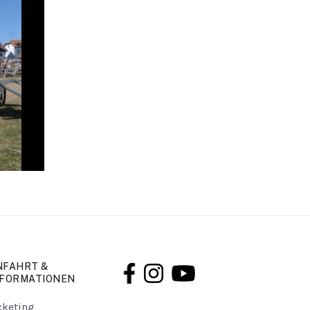
NFAHRT &
NFORMATIONEN
cketing