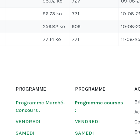
98.02 ko
727
09-08-2
96.73 ko
771
10-08-2
256.82 ko
909
10-08-2
77.14 ko
771
11-08-2
PROGRAMME
PROGRAMME
AC
Bi
Programme Marché-
Programme courses
Concours :
:
Ac
VENDREDI
VENDREDI
Co
En
SAMEDI
SAMEDI